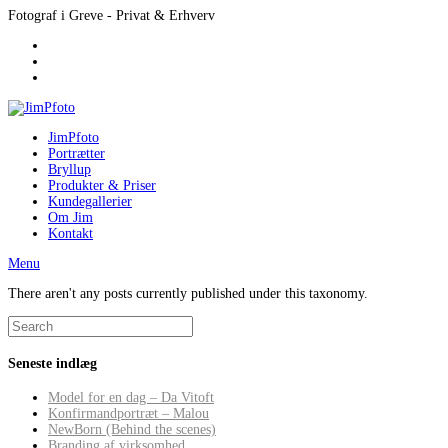
Fotograf i Greve - Privat & Erhverv
JimPfoto
Portrætter
Bryllup
Produkter & Priser
Kundegallerier
Om Jim
Kontakt
Menu
There aren't any posts currently published under this taxonomy.
Seneste indlæg
Model for en dag – Da Vitoft
Konfirmandportræt – Malou
NewBorn (Behind the scenes)
Branding af virksomhed