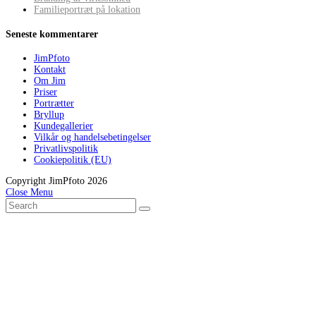
Familieportræt på lokation
Seneste kommentarer
JimPfoto
Kontakt
Om Jim
Priser
Portrætter
Bryllup
Kundegallerier
Vilkår og handelsebetingelser
Privatlivspolitik
Cookiepolitik (EU)
Copyright JimPfoto 2026
Close Menu