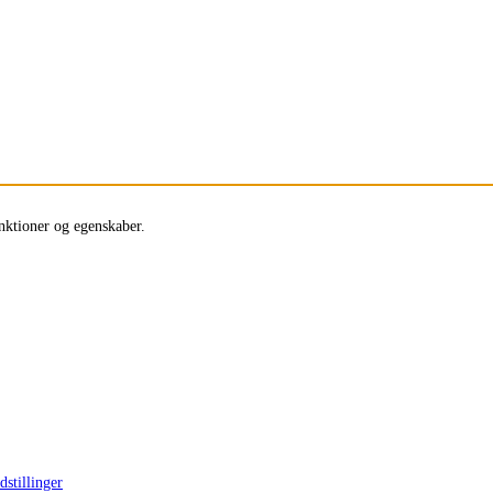
unktioner og egenskaber.
dstillinger