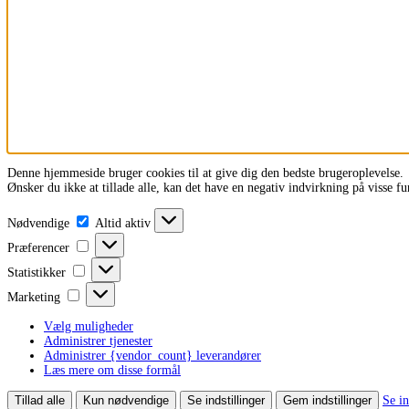
Denne hjemmeside bruger cookies til at give dig den bedste brugeroplevelse.
Ønsker du ikke at tillade alle, kan det have en negativ indvirkning på visse f
Nødvendige
Nødvendige
Altid aktiv
Præferencer
Præferencer
Statistikker
Statistikker
Marketing
Marketing
Vælg muligheder
Administrer tjenester
Administrer {vendor_count} leverandører
Læs mere om disse formål
Tillad alle
Kun nødvendige
Se indstillinger
Gem indstillinger
Se in