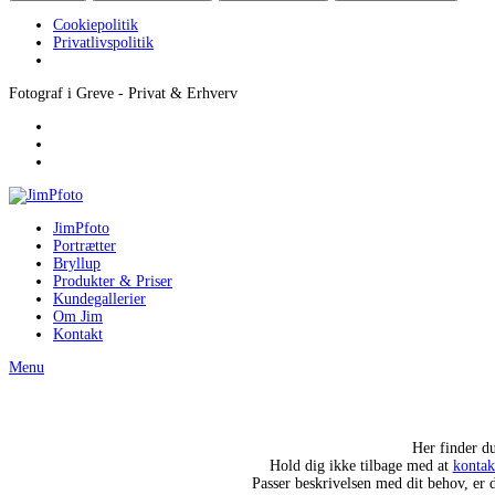
Cookiepolitik
Privatlivspolitik
Fotograf i Greve - Privat & Erhverv
JimPfoto
Portrætter
Bryllup
Produkter & Priser
Kundegallerier
Om Jim
Kontakt
Menu
Her finder du
Hold dig ikke tilbage med at
kontak
Passer beskrivelsen med dit behov, er 